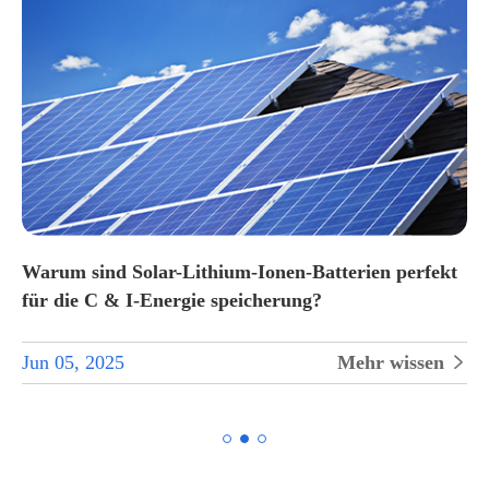
Warum sind Solar-Lithium-Ionen-Batterien perfekt
für die C & I-Energie speicherung?
Jun 05, 2025
Mehr wissen

