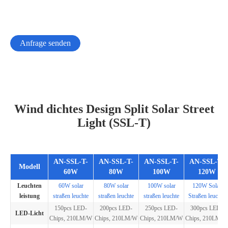
Anfrage senden
Wind dichtes Design Split Solar Street
Light (SSL-T)
AN-SSL-T-
AN-SSL-T-
AN-SSL-T-
AN-SSL-T-
Modell
60W
80W
100W
120W
Leuchten
60W solar
80W solar
100W solar
120W Solar
leistung
straßen leuchte
straßen leuchte
straßen leuchte
Straßen leuchte
150pcs LED-
200pcs LED-
250pcs LED-
300pcs LED-
LED-Licht
Chips, 210LM/W
Chips, 210LM/W
Chips, 210LM/W
Chips, 210LM/W