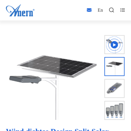



En


