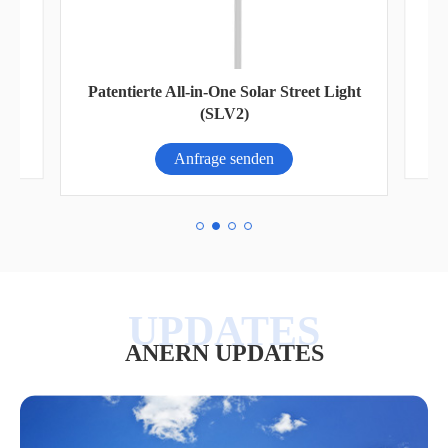
eet
Ei
Patentierte All-in-One Solar Street Light
(SLV2)
Anfrage senden
ANERN UPDATES