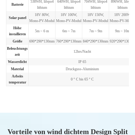
538WH, lifepo4
640WH, lifepo4
704WH, lifepo4
896WH, lifepo4
Batterie
lithium
lithium
lithium
lithium
18V 80W,
18V 100W,
18V 150W,
18V 200W,
Solar panel
Mono-PV-Modul
Mono-PV-Modul
Mono-PV-Modul
Mono-PV-Modul
Höhe
5m ~ 6 m
6m ~ 7m
7m ~ 9m
9m ~ 10m
installieren
Größe
690*290*130mm
760*290*130mm
840*290*130mm
920*290*130mm
Beleuchtungs
12hrs/Nacht
zeit
Wasserdicht
IP 65
Material
Druckguss-Aluminium
Arbeits
0 ° C bis 65 ° C
temperatur
Vorteile von wind dichtem Design Split