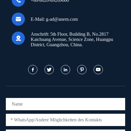

+86-8620-89269660

E-Mail:
g-ad@anern.com
Anschrift:
5th Floor, Building B, No.2817

Kaichuang Avenue, Science Zone, Huangpu
District, Guangzhou, China.




