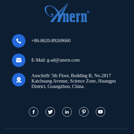

+86-8620-89269660

E-Mail:
g-ad@anern.com
Anschrift:
5th Floor, Building B, No.2817

Kaichuang Avenue, Science Zone, Huangpu
District, Guangzhou, China.




