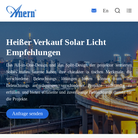



En
Heißer Verkauf Solar Licht
Empfehlungen
Das All-in-One-Design und das Split-Design der projektor ientierten
Solars traßen laterne haben ihre charakter is tischen Merkmale, die
verschiedene Beleuchtungs lösungen bieten können, um die
Beleuchtungs anforderungen verschiedener Projekte vollständig zu
erfüllen. und bieten effiziente und zuverlässige Beleuchtungs dienste für
die Projekte.
Anfrage senden