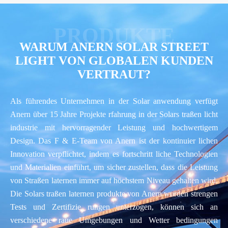
WARUM ANERN SOLAR STREET
LIGHT VON GLOBALEN KUNDEN
VERTRAUT?
Als führendes Unternehmen in der Solar anwendung verfügt
Anern über 15 Jahre Projekte rfahrung in der Solars traßen licht
industrie mit hervorragender Leistung und hochwertigem
Design. Das F & E-Team von Anern ist der kontinuier lichen
Innovation verpflichtet, indem es fortschritt liche Technologien
und Materialien einführt, um sicher zustellen, dass die Leistung
von Straßen laternen immer auf höchstem Niveau gehalten wird.
Die Solars traßen laternen produkte von Anern wurden strengen
Tests und Zertifizie rungen unterzogen, können sich an
verschiedene raue Umgebungen und Wetter bedingungen