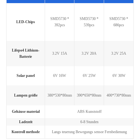
SMD5730 *
SMD5730 *
SMD5730 *
LED-Chips
392pcs
539pcs
686pcs
Lifepo4 Lithium-
3.2V 15A
3.2V 20A
3.2V 25A
Batterie
Solar panel
6V 16W
6V 25W
6V 30W
Lampen größe
380*530*80mm
390*650*80mm
400*730*80mm
Gehäuse material
ABS Kunststoff
Ladezeit
6-8 Stunden
Kontroll methode
Langs teuerung Bewegungs sensor Fernbedienung