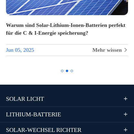
Warum sind Solar-Lithium-Ionen-Batterien perfekt
für die C & I-Energie speicherung?
Jun 05, 2025
Mehr wissen


SOLAR LICHT

LITHIUM-BATTERIE

SOLAR-WECHSEL RICHTER
