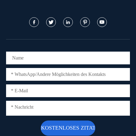




