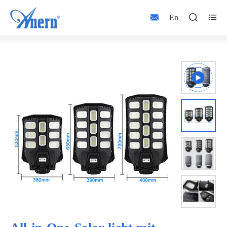



En


