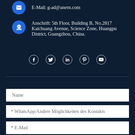

E-Mail:
g-ad@anern.com
Anschrift:
5th Floor, Building B, No.2817

Kaichuang Avenue, Science Zone, Huangpu
District, Guangzhou, China.




