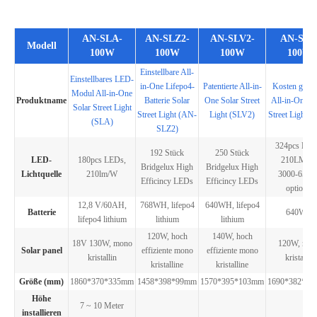
AN-SLA-
AN-SLZ2-
AN-SLV2-
AN-SLV
Modell
100W
100W
100W
100W
Einstellbare All-
Einstellbares LED-
in-One Lifepo4-
Patentierte All-in-
Kosten günst
Modul All-in-One
Produktname
Batterie Solar
One Solar Street
All-in-One So
Solar Street Light
Street Light (AN-
Light (SLV2)
Street Light (
(SLA)
SLZ2)
324pcs LED
192 Stück
250 Stück
LED-
180pcs LEDs,
210LM/W
Bridgelux High
Bridgelux High
Lichtquelle
210lm/W
3000-6500
Efficincy LEDs
Efficincy LEDs
optional
12,8 V/60AH,
768WH, lifepo4
640WH, lifepo4
Batterie
640WH
lifepo4 lithium
lithium
lithium
120W, hoch
140W, hoch
18V 130W, mono
120W, mon
Solar panel
effiziente mono
effiziente mono
kristallin
kristallin
kristalline
kristalline
Größe (mm)
1860*370*335mm
1458*398*99mm
1570*395*103mm
1690*382*1
Höhe
7 ~ 10 Meter
installieren