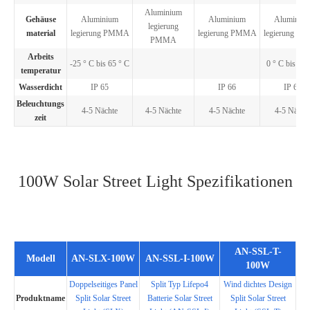
Aluminium
Gehäuse
Aluminium
Aluminium
Aluminiu
legierung
material
legierung PMMA
legierung PMMA
legierung P
PMMA
Arbeits
-25 ° C bis 65 ° C
0 ° C bis 65 
temperatur
Wasserdicht
IP 65
IP 66
IP 66
Beleuchtungs
4-5 Nächte
4-5 Nächte
4-5 Nächte
4-5 Nächt
zeit
100W Solar Street Light Spezifikationen
AN-SSL-T-
Modell
AN-SLX-100W
AN-SSL-I-100W
100W
Doppelseitiges Panel
Split Typ Lifepo4
Wind dichtes Design
Produktname
Split Solar Street
Batterie Solar Street
Split Solar Street