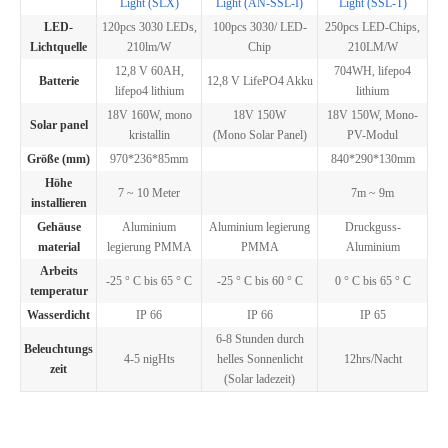
Light (SLX)
Light (AN-SSL-I)
Light (SSL-T)
LED-
120pcs 3030 LEDs,
100pcs 3030/ LED-
250pcs LED-Chips,
Lichtquelle
210lm/W
Chip
210LM/W
12,8 V 60AH,
704WH, lifepo4
Batterie
12,8 V LifePO4 Akku
lifepo4 lithium
lithium
18V 160W, mono
18V 150W
18V 150W, Mono-
Solar panel
kristallin
(Mono Solar Panel)
PV-Modul
Größe (mm)
970*236*85mm
840*290*130mm
Höhe
7 ~ 10 Meter
7m ~ 9m
installieren
Gehäuse
Aluminium
Aluminium legierung
Druckguss-
material
legierung PMMA
PMMA
Aluminium
Arbeits
-25 ° C bis 65 ° C
-25 ° C bis 60 ° C
0 ° C bis 65 ° C
temperatur
Wasserdicht
IP 66
IP 66
IP 65
6-8 Stunden durch
Beleuchtungs
4-5 nigHts
helles Sonnenlicht
12hrs/Nacht
zeit
(Solar ladezeit)