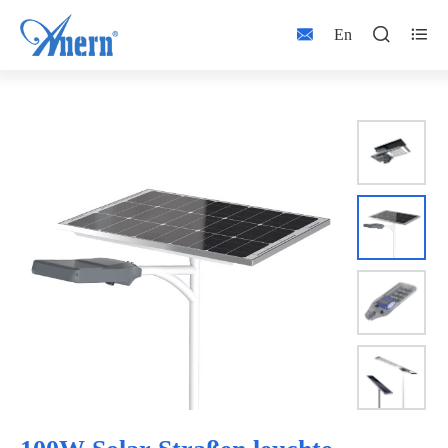



En

