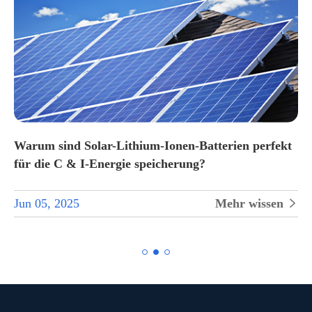
Warum sind Solar-Lithium-Ionen-Batterien perfekt
für die C & I-Energie speicherung?
Jun 05, 2025
Mehr wissen

