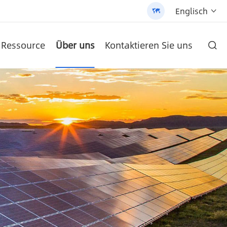
Englisch


Ressource
Über uns
Kontaktieren Sie uns

ie und hochwertigen Produkten gehalten.
 Street Light (AN-SLZ2)
-SCI-PRO2000/3200
/3200 - 翻译中...
um-Batterie
AN-LPB-Npro-Serie 48 V300AH Boden Typ Lithium-Batterie
AN-SCI-EVO Serie Solar Inverter AN-SCI-EVO10200
AN-SCI-ES Serie Solar Inverter AN-SCI-ES1000/1500
Patentierte All-in-One Solar Street Light (SLV2)
AN-LPB-Npro-Serie 48 V200AH an der Wand montierte Lithium-Batterie