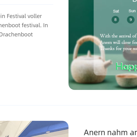
 Festival voller
enboot festival. In
 Drachenboot
Anern nahm an