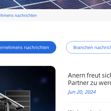
ehmens nachrichten
ernehmens nachrichten
Branchen nachric
Anern freut sic
Partner zu we
Jun 20, 2024