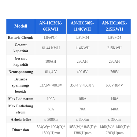
AN-HC30K-
AN-HC50K-
AN-HC100K-
Modell
60KWH
114KWH
215KWH
Batterie-Chemie
LiFePO4
LiFePO4
LiFePO4
Gesamt
61,44 KWH
114KWH
215KWH
kapazität
Gesamt
100AH
280AH
280AH
kapazität
Nennspannung
614,4 V
409.6V
768V
Betriebs
spannungs
537.6V-700.8V
358,4 V-460,8 V
650V-864V
bereich
Max Ladestrom
100A
168A
140A
Max Entladung
50A
70A
140A
strom
Arbeits höhe
≤ 3000m
≤ 3000m
≤ 3000m
584(W)* 1094(D)*
1058(W)* 845(D)*
1460(W)* 1400(D)*
Dimension
1500(H)mm
1386(H)mm
2203(H)mm