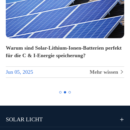
Warum sind Solar-Lithium-Ionen-Batterien perfekt
für die C & I-Energie speicherung?
Jun 05, 2025
Mehr wissen


SOLAR LICHT
