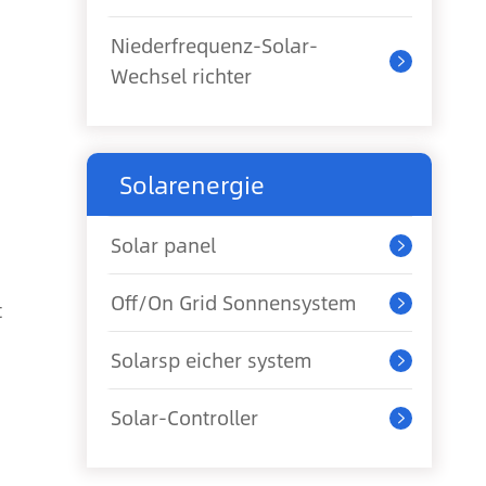
Niederfrequenz-Solar-

Wechsel richter
Solarenergie
Solar panel

Off/On Grid Sonnensystem
t

Solarsp eicher system

Solar-Controller
