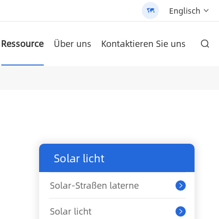
Englisch


Ressource
Über uns
Kontaktieren Sie uns

ie und hochwertigen Produkten gehalten.
 Street Light (AN-SLZ2)
-SCI-PRO2000/3200
/3200 - 翻译中...
um-Batterie
AN-LPB-Npro-Serie 48 V300AH Boden Typ Lithium-Batterie
AN-SCI-EVO Serie Solar Inverter AN-SCI-EVO10200
AN-SCI-ES Serie Solar Inverter AN-SCI-ES1000/1500
Patentierte All-in-One Solar Street Light (SLV2)
AN-LPB-Npro-Serie 48 V200AH an der Wand montierte Lithium-Batterie
Solar licht
Solar-Straßen laterne

Solar licht
