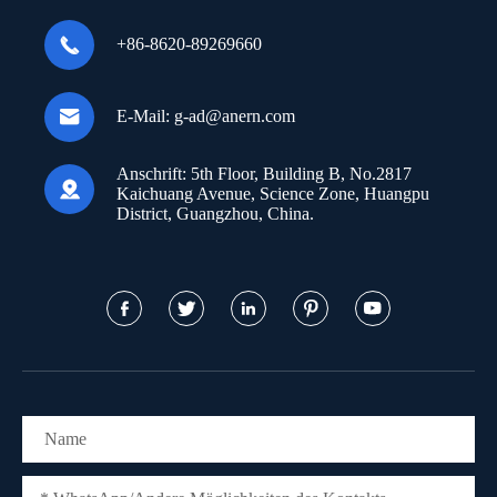

+86-8620-89269660

E-Mail:
g-ad@anern.com
Anschrift:
5th Floor, Building B, No.2817

Kaichuang Avenue, Science Zone, Huangpu
District, Guangzhou, China.




