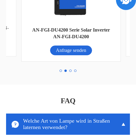
AN-
Al
AN-FGI-DU4200 Serie Solar Inverter
AN-FGI-DU4200
Anfrage senden
FAQ
Welche Art von Lampe wird in Straßen


laternen verwendet?