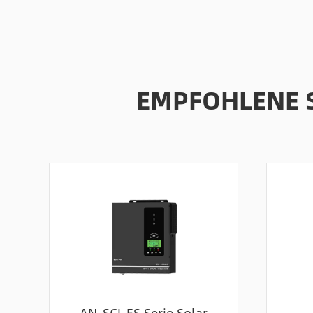
EMPFOHLENE 
AN-SCI-ES Serie Solar