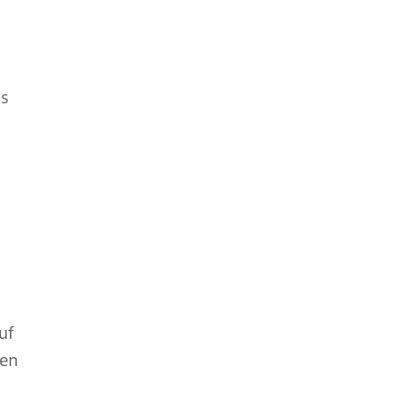
as
uf
nen