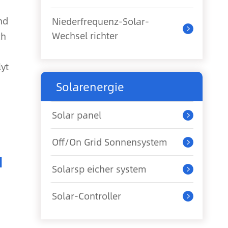
nd
Niederfrequenz-Solar-

Wechsel richter
ch
yt
Solarenergie
Solar panel

Off/On Grid Sonnensystem

d
Solarsp eicher system

Solar-Controller
