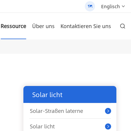
Englisch


Ressource
Über uns
Kontaktieren Sie uns

ie und hochwertigen Produkten gehalten.
 Street Light (AN-SLZ2)
-SCI-PRO2000/3200
/3200 - 翻译中...
um-Batterie
AN-LPB-Npro-Serie 48 V300AH Boden Typ Lithium-Batterie
AN-SCI-EVO Serie Solar Inverter AN-SCI-EVO10200
AN-SCI-ES Serie Solar Inverter AN-SCI-ES1000/1500
Patentierte All-in-One Solar Street Light (SLV2)
AN-LPB-Npro-Serie 48 V200AH an der Wand montierte Lithium-Batterie
Solar licht
Solar-Straßen laterne

Solar licht
