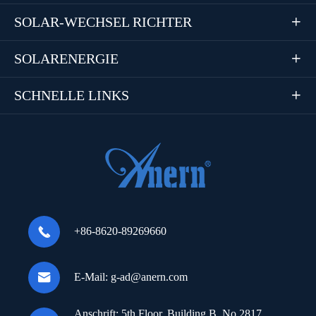
SOLAR-WECHSEL RICHTER

SOLARENERGIE

SCHNELLE LINKS


+86-8620-89269660

E-Mail:
g-ad@anern.com
Anschrift:
5th Floor, Building B, No.2817