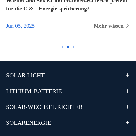
Warum sind Solar-Lithium-Ionen-Batterien perfekt
für die C & I-Energie speicherung?
Jun 05, 2025
Mehr wissen


SOLAR LICHT

LITHIUM-BATTERIE

SOLAR-WECHSEL RICHTER

SOLARENERGIE
