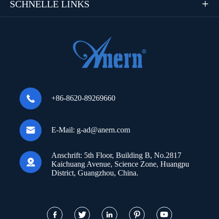
SCHNELLE LINKS


+86-8620-89269660

E-Mail:
g-ad@anern.com
Anschrift:
5th Floor, Building B, No.2817

Kaichuang Avenue, Science Zone, Huangpu
District, Guangzhou, China.




