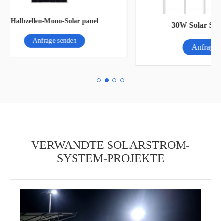
K
30W Solar Straßen leuchte
Anfrage senden
VERWANDTE SOLARSTROM-
SYSTEM-PROJEKTE