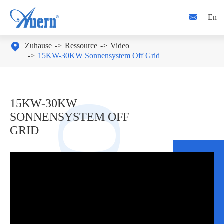

En

Zuhause
Ressource
Video
15KW-30KW Sonnensystem Off Grid
15KW-30KW
SONNENSYSTEM OFF
GRID