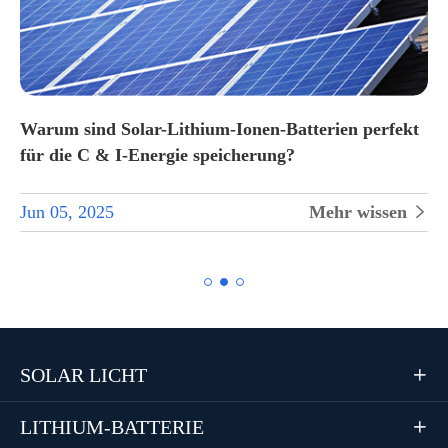
Warum sind Solar-Lithium-Ionen-Batterien perfekt
für die C & I-Energie speicherung?
Jun 05, 2025
Mehr wissen


SOLAR LICHT

LITHIUM-BATTERIE
