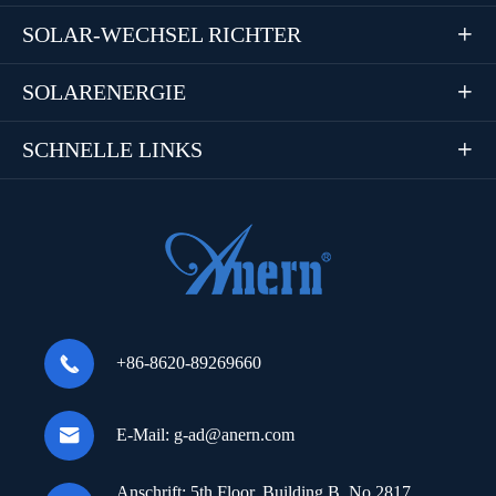
SOLAR-WECHSEL RICHTER

SOLARENERGIE

SCHNELLE LINKS


+86-8620-89269660

E-Mail:
g-ad@anern.com
Anschrift:
5th Floor, Building B, No.2817