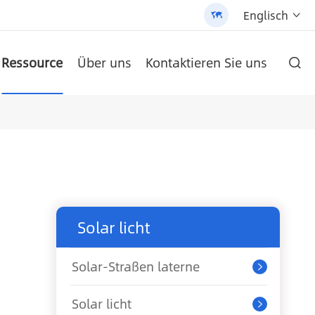
Englisch


Ressource
Über uns
Kontaktieren Sie uns

ie und hochwertigen Produkten gehalten.
 Street Light (AN-SLZ2)
-SCI-PRO2000/3200
/3200 - 翻译中...
um-Batterie
AN-LPB-Npro-Serie 48 V300AH Boden Typ Lithium-Batterie
AN-SCI-EVO Serie Solar Inverter AN-SCI-EVO10200
AN-SCI-ES Serie Solar Inverter AN-SCI-ES1000/1500
Patentierte All-in-One Solar Street Light (SLV2)
AN-LPB-Npro-Serie 48 V200AH an der Wand montierte Lithium-Batterie
Solar licht
Solar-Straßen laterne

Solar licht
