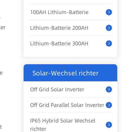
100AH Lithium-Batterie

r
ler
Lithium-Batterie 200AH

Lithium-Batterie 300AH

Solar-Wechsel richter
ie
Off Grid Solar Inverter

Off Grid Parallel Solar Inverter

IP65 Hybrid Solar Wechsel
t

richter