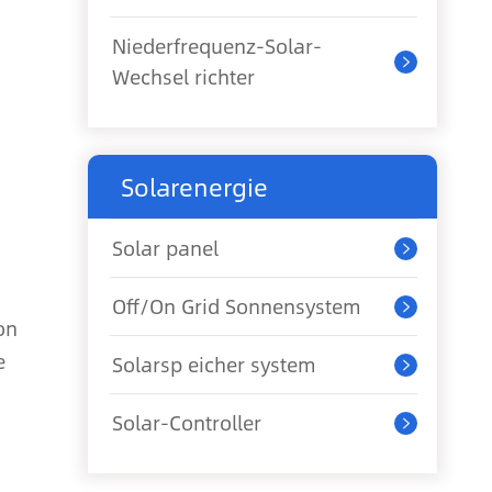
Niederfrequenz-Solar-

Wechsel richter
Solarenergie
Solar panel

Off/On Grid Sonnensystem

on
e
Solarsp eicher system

Solar-Controller
