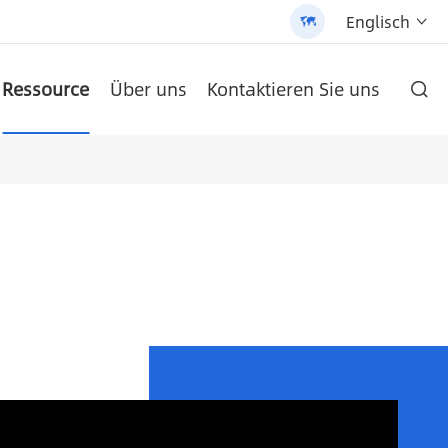
Englisch


Ressource
Über uns
Kontaktieren Sie uns

ie und hochwertigen Produkten gehalten.
 Street Light (AN-SLZ2)
-SCI-PRO2000/3200
/3200 - 翻译中...
um-Batterie
AN-LPB-Npro-Serie 48 V300AH Boden Typ Lithium-Batterie
AN-SCI-EVO Serie Solar Inverter AN-SCI-EVO10200
AN-SCI-ES Serie Solar Inverter AN-SCI-ES1000/1500
Patentierte All-in-One Solar Street Light (SLV2)
AN-LPB-Npro-Serie 48 V200AH an der Wand montierte Lithium-Batterie