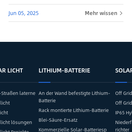
Jun 05, 2025
Mehr wissen

AR LICHT
LITHIUM-BATTERIE
SOLA
-Straßen laterne
An der Wand befestigte Lithium-
Off Grid
Batterie
licht
Off Grid
Rack montierte Lithium-Batterie
icht
IP65 Hy
Blei-Säure-Ersatz
 licht lösungen
Nieder
Kommerzielle Solar-Batteriesp
richter
licht Projekte