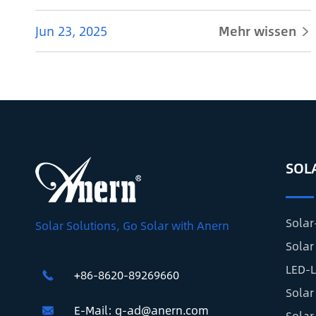
Jun 23, 2025
Mehr wissen

SOL
Solar
Solar Solutions, Go Solar with Anern
Solar 
LED-L
+86-8620-89269660

Solar
E-Mail:
g-ad@anern.com

Solar 