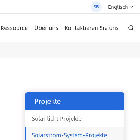
Englisch


Ressource
Über uns
Kontaktieren Sie uns

ie und hochwertigen Produkten gehalten.
 Street Light (AN-SLZ2)
-SCI-PRO2000/3200
/3200 - 翻译中...
um-Batterie
AN-LPB-Npro-Serie 48 V300AH Boden Typ Lithium-Batterie
AN-SCI-EVO Serie Solar Inverter AN-SCI-EVO10200
AN-SCI-ES Serie Solar Inverter AN-SCI-ES1000/1500
Patentierte All-in-One Solar Street Light (SLV2)
AN-LPB-Npro-Serie 48 V200AH an der Wand montierte Lithium-Batterie
Projekte
Solar licht Projekte
Solarstrom-System-Projekte