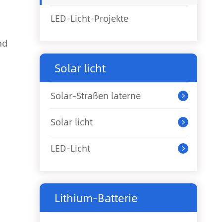
LED-Licht-Projekte
nd
Solar licht
Solar-Straßen laterne

Solar licht

LED-Licht

Lithium-Batterie