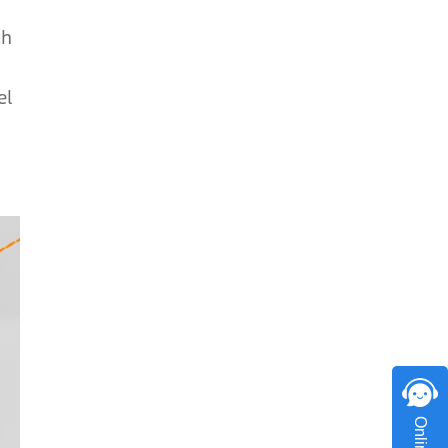
ch
el