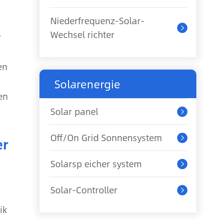
Niederfrequenz-Solar-

Wechsel richter
r
en
Solarenergie
en
Solar panel

Off/On Grid Sonnensystem
er

Solarsp eicher system

Solar-Controller

ik