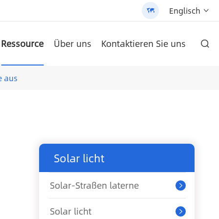
Englisch


Ressource
Über uns
Kontaktieren Sie uns

ie und hochwertigen Produkten gehalten.
 Street Light (AN-SLZ2)
-SCI-PRO2000/3200
/3200 - 翻译中...
um-Batterie
AN-LPB-Npro-Serie 48 V300AH Boden Typ Lithium-Batterie
AN-SCI-EVO Serie Solar Inverter AN-SCI-EVO10200
AN-SCI-ES Serie Solar Inverter AN-SCI-ES1000/1500
Patentierte All-in-One Solar Street Light (SLV2)
AN-LPB-Npro-Serie 48 V200AH an der Wand montierte Lithium-Batterie
e aus
Solar licht
Solar-Straßen laterne

Solar licht
